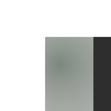
Start
P