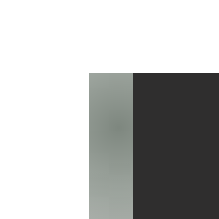
Start
P