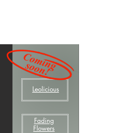
en & Kontakt
Leolicious
Fading
Flowers